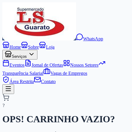
WhatsApp
Home
Sobre
Loja
Serviços
Eventos
Jornal de Ofertas
Nossos Setores
Transparência Salarial
Vagas de Empregos
Área Restrita
Contato
?
OPS! CARRINHO
VAZIO?