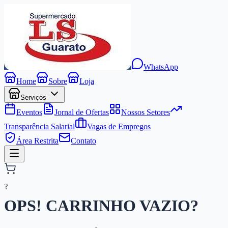
WhatsApp
Home
Sobre
Loja
Serviços
Eventos
Jornal de Ofertas
Nossos Setores
Transparência Salarial
Vagas de Empregos
Área Restrita
Contato
?
OPS! CARRINHO
VAZIO?