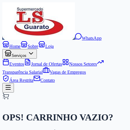
WhatsApp
Home
Sobre
Loja
Serviços
Eventos
Jornal de Ofertas
Nossos Setores
Transparência Salarial
Vagas de Empregos
Área Restrita
Contato
?
OPS! CARRINHO
VAZIO?